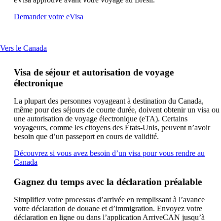
respecter
les
Ouvre
Demander votre eVisa
directives
un
d’accessibilité
autre
site
This
Vers le Canada
dans
content
une
can
nouvelle
Visa de séjour et autorisation de voyage
be
fenêtre
électronique
expanded
pouvant
ne
La plupart des personnes voyageant à destination du Canada,
pas
même pour des séjours de courte durée, doivent obtenir un visa ou
respecter
une autorisation de voyage électronique (eTA). Certains
les
voyageurs, comme les citoyens des États-Unis, peuvent n’avoir
directives
besoin que d’un passeport en cours de validité.
d’accessibilité
Découvrez si vous avez besoin d’un visa pour vous rendre au
Ouvre
Canada
un
autre
Gagnez du temps avec la déclaration préalable
site
dans
Simplifiez votre processus d’arrivée en remplissant à l’avance
une
votre déclaration de douane et d’immigration. Envoyez votre
nouvelle
déclaration en ligne ou dans l’application ArriveCAN jusqu’à