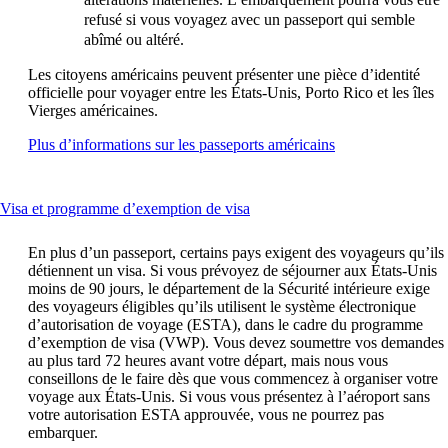
refusé si vous voyagez avec un passeport qui semble
abîmé ou altéré.
Les citoyens américains peuvent présenter une pièce d’identité
officielle pour voyager entre les États-Unis, Porto Rico et les îles
Vierges américaines.
Ouvre
Plus d’informations sur les passeports américains
un
autre
site
This
Visa et programme d’exemption de visa
dans
content
une
can
nouvelle
En plus d’un passeport, certains pays exigent des voyageurs qu’ils
be
fenêtre
détiennent un visa. Si vous prévoyez de séjourner aux États-Unis
expanded
susceptible
moins de 90 jours, le département de la Sécurité intérieure exige
de
des voyageurs éligibles qu’ils utilisent le système électronique
ne
d’autorisation de voyage (ESTA), dans le cadre du programme
pas
d’exemption de visa (VWP). Vous devez soumettre vos demandes
respecter
au plus tard 72 heures avant votre départ, mais nous vous
les
conseillons de le faire dès que vous commencez à organiser votre
directives
voyage aux États-Unis. Si vous vous présentez à l’aéroport sans
d’accessibilité
votre autorisation ESTA approuvée, vous ne pourrez pas
embarquer.