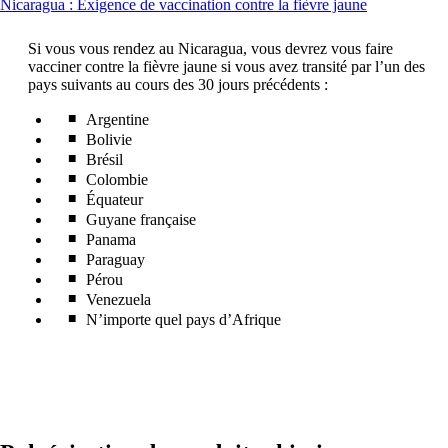
This
Nicaragua : Exigence de vaccination contre la fièvre jaune
content
can
Si vous vous rendez au Nicaragua, vous devrez vous faire
be
vacciner contre la fièvre jaune si vous avez transité par l’un des
expanded
pays suivants au cours des 30 jours précédents :
Argentine
Bolivie
Brésil
Colombie
Équateur
Guyane française
Panama
Paraguay
Pérou
Venezuela
N’importe quel pays d’Afrique