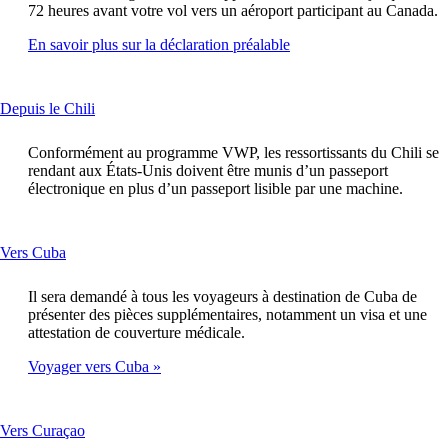
fenêtre
72 heures avant votre vol vers un aéroport participant au Canada.
susceptible
de
Ouvre
En savoir plus sur la déclaration préalable
ne
un
pas
autre
respecter
site
This
Depuis le Chili
les
dans
content
directives
une
can
d’accessibilité
nouvelle
Conformément au programme VWP, les ressortissants du Chili se
be
fenêtre
rendant aux États-Unis doivent être munis d’un passeport
expanded
susceptible
électronique en plus d’un passeport lisible par une machine.
de
ne
pas
This
Vers Cuba
respecter
content
les
can
directives
Il sera demandé à tous les voyageurs à destination de Cuba de
be
d’accessibilité
présenter des pièces supplémentaires, notamment un visa et une
expanded
attestation de couverture médicale.
Voyager vers Cuba
This
Vers Curaçao
content