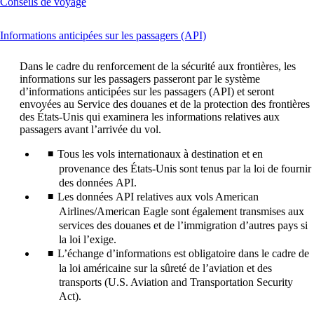
Ouvre
Conseils de voyage
un
autre
This
Informations anticipées sur les passagers (API)
site
content
dans
can
une
Dans le cadre du renforcement de la sécurité aux frontières, les
be
nouvelle
informations sur les passagers passeront par le système
expanded
fenêtre
d’informations anticipées sur les passagers (API) et seront
susceptible
envoyées au Service des douanes et de la protection des frontières
de
des États-Unis qui examinera les informations relatives aux
ne
passagers avant l’arrivée du vol.
pas
respecter
Tous les vols internationaux à destination et en
les
provenance des États-Unis sont tenus par la loi de fournir
directives
des données API.
d’accessibilité
Les données API relatives aux vols American
Airlines/American Eagle sont également transmises aux
services des douanes et de l’immigration d’autres pays si
la loi l’exige.
L’échange d’informations est obligatoire dans le cadre de
la loi américaine sur la sûreté de l’aviation et des
transports (U.S. Aviation and Transportation Security
Act).