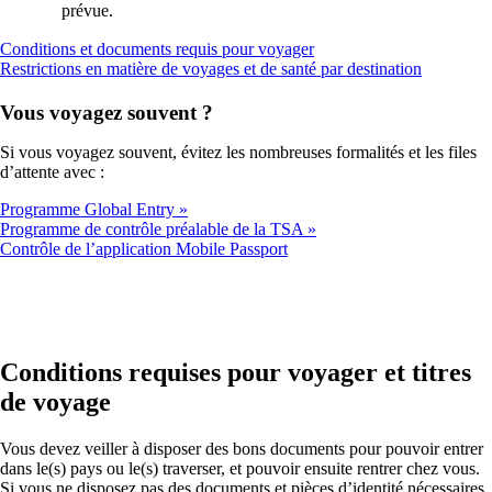
prévue.
Ouvre
Conditions et documents requis pour voyager
un
Ouvre
Restrictions en matière de voyages et de santé par destination
autre
un
site
autre
Vous voyagez souvent ?
dans
site
une
dans
Si vous voyagez souvent, évitez les nombreuses formalités et les files
nouvelle
une
d’attente avec :
fenêtre
nouvelle
susceptible
fenêtre
Programme Global Entry
de
susceptibl
Programme de contrôle préalable de la TSA
ne
de
Ouvre
Contrôle de l’application Mobile Passport
pas
ne
un
respecter
pas
autre
les
respecter
site
directives
les
dans
d’accessibilité
directives
une
d’accessibi
nouvelle
Conditions requises pour voyager et titres
fenêtre
de voyage
susceptible
de
ne
Vous devez veiller à disposer des bons documents pour pouvoir entrer
pas
dans le(s) pays ou le(s) traverser, et pouvoir ensuite rentrer chez vous.
respecter
Si vous ne disposez pas des documents et pièces d’identité nécessaires,