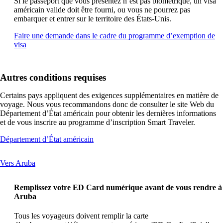
Si le passeport que vous présentez n’est pas biométrique, un visa
américain valide doit être fourni, ou vous ne pourrez pas
embarquer et entrer sur le territoire des États-Unis.
Faire une demande dans le cadre du programme d’exemption de
Ouvre
visa
un
autre
site
Autres conditions requises
dans
une
Certains pays appliquent des exigences supplémentaires en matière de
nouvelle
voyage. Nous vous recommandons donc de consulter le site Web du
fenêtre
Département d’État américain pour obtenir les dernières informations
susceptible
et de vous inscrire au programme d’inscription Smart Traveler.
de
ne
Ouvre
Département d’État américain
pas
un
respecter
autre
les
This
Vers Aruba
site
directives
content
dans
d’accessibilité
can
une
Remplissez votre ED Card numérique avant de vous rendre à
be
nouvelle
Aruba
expanded
fenêtre
susceptible
Tous les voyageurs doivent remplir la carte
de