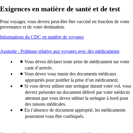
nouvelle
Exigences en matière de santé et de test
fenêtre
susceptible
de
Pour voyager, vous devrez peut-être être vacciné en fonction de votre
ne
provenance et de votre destination.
pas
respecter
Ouvre
Informations du CDC en matière de voyages
les
un
directives
autre
d’accessibilité.
This
Australie : Politique relative aux voyages avec des médicaments
site
content
dans
Vous devez déclarer toute prise de médicament sur votre
can
une
be
carte d’arrivée.
nouvelle
expand
Vous devez vous munir des documents médicaux
fenêtre
susceptible
appropriés pour justifier la prise d’un médicament.
de
Si vous devez utiliser une seringue durant votre vol, vous
ne
devrez présenter un document délivré par votre médecin
pas
attestant que vous devez utiliser la seringue à bord pour
respecter
des raisons médicales.
les
En l’absence de document approprié, les médicaments
directives
pourraient vous être confisqués.
d’accessibilité