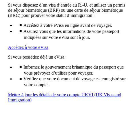
de
susceptible
Si vous disposez d’un visa d’entrée au R.-U. et utilisez un permis
ne
de
de séjour biométrique (BRP) ou une carte de séjour biométrique
pas
ne
(BRC) pour prouver votre statut d’immigration :
respecter
pas
les
respecter
Accédez à votre eVisa en ligne avant de voyager.
directives
les
Assurez-vous que les informations de votre passeport
d’accessibilité.
directives
indiquées sur votre eVisa sont à jour.
d’accessibilité.
Ouvre
Accédez à votre eVisa
un
Si vous possédez déjà un eVisa :
autre
site
Informez le gouvernement britannique du passeport que
dans
une
vous prévoyez d’utiliser pour voyager.
nouvelle
Vérifiez que votre document de voyage est enregistré sur
fenêtre
votre compte.
susceptible
de
Mettez à jour les détails de votre compte UKVI (UK Visas and
ne
Ouvre
Immigration)
pas
un
respecter
autre
les
site
directives
dans
d’accessibilité.
une