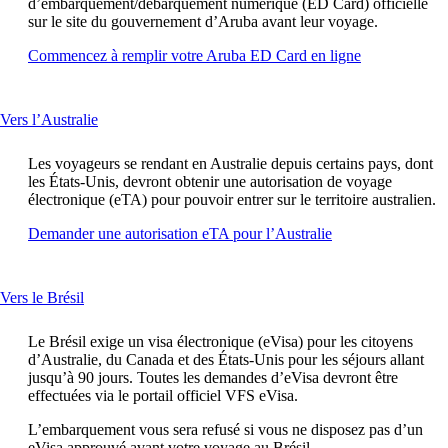
d’embarquement/débarquement numérique (ED Card) officielle
ne
sur le site du gouvernement d’Aruba avant leur voyage.
pas
respecter
Ouvre
Commencez à remplir votre Aruba ED Card en ligne
les
un
directives
autre
d’accessibilité
site
This
Vers l’Australie
dans
content
une
can
nouvelle
Les voyageurs se rendant en Australie depuis certains pays, dont
be
fenêtre
les États-Unis, devront obtenir une autorisation de voyage
expanded
susceptible
électronique (eTA) pour pouvoir entrer sur le territoire australien.
de
Ouvre
Demander une autorisation eTA pour l’Australie
ne
un
pas
autre
respecter
site
les
This
Vers le Brésil
dans
directives
content
une
d’accessibilité
can
nouvelle
Le Brésil exige un visa électronique (eVisa) pour les citoyens
be
fenêtre
d’Australie, du Canada et des États-Unis pour les séjours allant
expanded
susceptible
jusqu’à 90 jours. Toutes les demandes d’eVisa devront être
de
effectuées via le portail officiel VFS eVisa.
ne
L’embarquement vous sera refusé si vous ne disposez pas d’un
pas
eVisa approuvé avant votre voyage au Brésil.