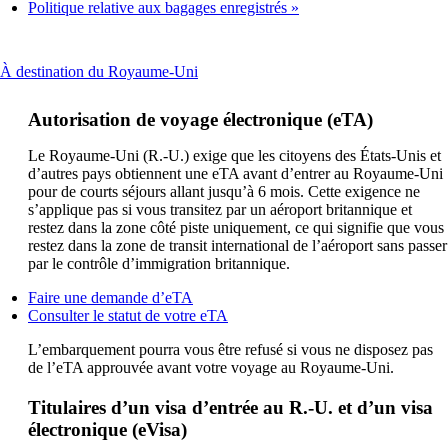
Politique relative aux bagages enregistrés
This
À destination du Royaume-Uni
content
can
Autorisation de voyage électronique (eTA)
be
expanded
Le Royaume-Uni (R.-U.) exige que les citoyens des États-Unis et
d’autres pays obtiennent une eTA avant d’entrer au Royaume-Uni
pour de courts séjours allant jusqu’à 6 mois. Cette exigence ne
s’applique pas si vous transitez par un aéroport britannique et
restez dans la zone côté piste uniquement, ce qui signifie que vous
restez dans la zone de transit international de l’aéroport sans passer
par le contrôle d’immigration britannique.
Ouvre
Faire une demande d’eTA
un
Ouvre
Consulter le statut de votre eTA
autre
un
L’embarquement pourra vous être refusé si vous ne disposez pas
site
autre
de l’eTA approuvée avant votre voyage au Royaume-Uni.
dans
site
une
dans
nouvelle
une
Titulaires d’un visa d’entrée au R.-U. et d’un visa
fenêtre
nouvelle
électronique (eVisa)
susceptible
fenêtre