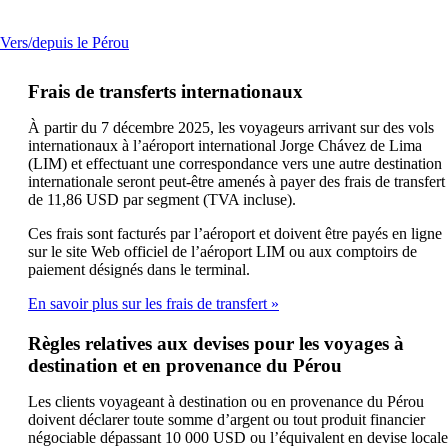
autre
site
This
Vers/depuis le Pérou
dans
content
une
can
nouvelle
Frais de transferts internationaux
be
fenêtre
expanded
susceptible
À partir du 7 décembre 2025, les voyageurs arrivant sur des vols
de
internationaux à l’aéroport international Jorge Chávez de Lima
ne
(LIM) et effectuant une correspondance vers une autre destination
pas
internationale seront peut-être amenés à payer des frais de transfert
respecter
de 11,86 USD par segment (TVA incluse).
les
directives
Ces frais sont facturés par l’aéroport et doivent être payés en ligne
d’accessibilité
sur le site Web officiel de l’aéroport LIM ou aux comptoirs de
paiement désignés dans le terminal.
En savoir plus sur les frais de transfert
Règles relatives aux devises pour les voyages à
destination et en provenance du Pérou
Les clients voyageant à destination ou en provenance du Pérou
doivent déclarer toute somme d’argent ou tout produit financier
négociable dépassant 10 000 USD ou l’équivalent en devise locale