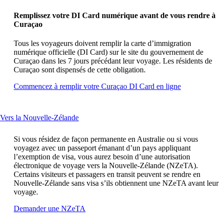
can
Remplissez votre DI Card numérique avant de vous rendre à
be
Curaçao
expanded
Tous les voyageurs doivent remplir la carte d’immigration
numérique officielle (DI Card) sur le site du gouvernement de
Curaçao dans les 7 jours précédant leur voyage. Les résidents de
Curaçao sont dispensés de cette obligation.
Ouvre
Commencez à remplir votre Curaçao DI Card en ligne
un
autre
site
This
Vers la Nouvelle-Zélande
dans
content
une
can
nouvelle
Si vous résidez de façon permanente en Australie ou si vous
be
fenêtre
voyagez avec un passeport émanant d’un pays appliquant
expanded
susceptible
l’exemption de visa, vous aurez besoin d’une autorisation
de
électronique de voyage vers la Nouvelle-Zélande (NZeTA).
ne
Certains visiteurs et passagers en transit peuvent se rendre en
pas
Nouvelle-Zélande sans visa s’ils obtiennent une NZeTA avant leur
respecter
voyage.
les
Ouvre
Demander une NZeTA
directives
un
d’accessibili