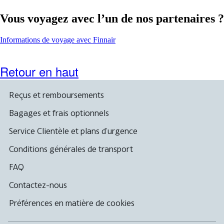
Vous voyagez avec l’un de nos partenaires ?
Ouvre
Informations de voyage avec Finnair
un
autre
site
Retour en haut
dans
une
nouvelle
Reçus et remboursements
fenêtre
susceptible
Bagages et frais optionnels
de
ne
Service Clientèle et plans d'urgence
pas
respecter
Conditions générales de transport
les
directives
FAQ
d’accessibilité
Contactez-nous
Préférences en matière de cookies