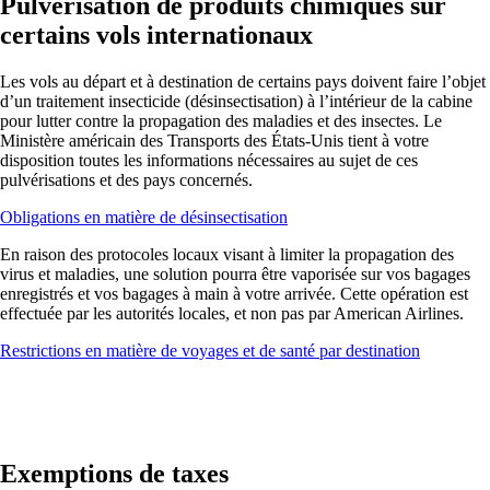
Pulvérisation de produits chimiques sur
certains vols internationaux
Les vols au départ et à destination de certains pays doivent faire l’objet
d’un traitement insecticide (désinsectisation) à l’intérieur de la cabine
pour lutter contre la propagation des maladies et des insectes. Le
Ministère américain des Transports des États-Unis tient à votre
disposition toutes les informations nécessaires au sujet de ces
pulvérisations et des pays concernés.
Ouvre
Obligations en matière de désinsectisation
un
En raison des protocoles locaux visant à limiter la propagation des
autre
virus et maladies, une solution pourra être vaporisée sur vos bagages
site
enregistrés et vos bagages à main à votre arrivée. Cette opération est
dans
effectuée par les autorités locales, et non pas par American Airlines.
une
nouvelle
Ouvre
Restrictions en matière de voyages et de santé par destination
fenêtre
un
susceptible
autre
de
site
ne
dans
pas
une
respecter
nouvelle
Exemptions de taxes
les
fenêtre