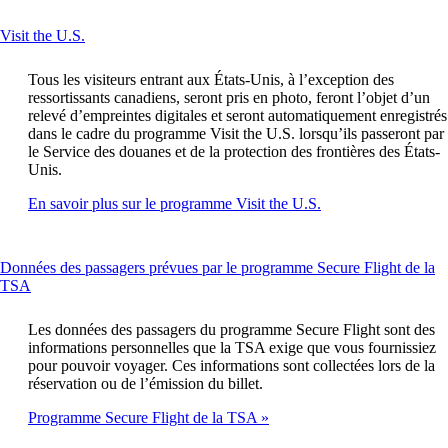
This
Visit the U.S.
content
can
Tous les visiteurs entrant aux États-Unis, à l’exception des
be
ressortissants canadiens, seront pris en photo, feront l’objet d’un
expanded
relevé d’empreintes digitales et seront automatiquement enregistrés
dans le cadre du programme Visit the U.S. lorsqu’ils passeront par
le Service des douanes et de la protection des frontières des États-
Unis.
Ouvre
En savoir plus sur le programme Visit the U.S.
un
autre
site
Données des passagers prévues par le programme Secure Flight de la
dans
This
TSA
une
content
nouvelle
can
fenêtre
Les données des passagers du programme Secure Flight sont des
be
susceptible
informations personnelles que la TSA exige que vous fournissiez
expanded
de
pour pouvoir voyager. Ces informations sont collectées lors de la
ne
réservation ou de l’émission du billet.
pas
Programme Secure Flight de la TSA
respecter
les