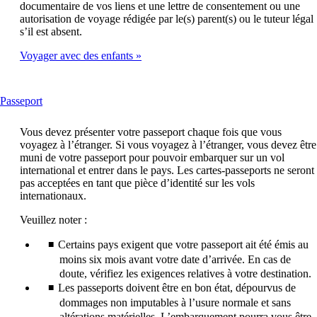
documentaire de vos liens et une lettre de consentement ou une
autorisation de voyage rédigée par le(s) parent(s) ou le tuteur légal
s’il est absent.
Voyager avec des enfants
This
Passeport
content
can
Vous devez présenter votre passeport chaque fois que vous
be
voyagez à l’étranger. Si vous voyagez à l’étranger, vous devez être
expanded
muni de votre passeport pour pouvoir embarquer sur un vol
international et entrer dans le pays. Les cartes-passeports ne seront
pas acceptées en tant que pièce d’identité sur les vols
internationaux.
Veuillez noter :
Certains pays exigent que votre passeport ait été émis au
moins six mois avant votre date d’arrivée. En cas de
doute, vérifiez les exigences relatives à votre destination.
Les passeports doivent être en bon état, dépourvus de
dommages non imputables à l’usure normale et sans
altérations matérielles. L’embarquement pourra vous être