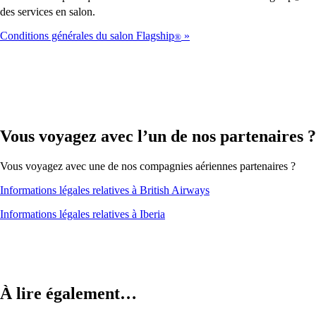
des services en salon.
Conditions générales du salon Flagship
®
Vous voyagez avec l’un de nos partenaires ?
Vous voyagez avec une de nos compagnies aériennes partenaires ?
Ouvre
Informations légales relatives à British Airways
un
Ouvre
Informations légales relatives à Iberia
autre
un
site
autre
dans
site
une
dans
nouvelle
une
fenêtre
nouvelle
À lire également…
susceptible
fenêtre
de
susceptible