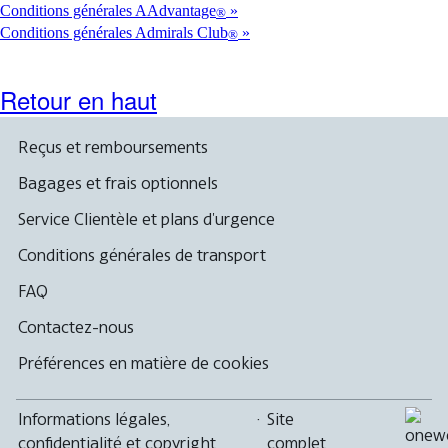
ne
Conditions générales AAdvantage
®
de
pas
Conditions générales Admirals Club
ne
®
respecter
pas
les
respecter
directives
les
Retour en haut
d’accessibilité
directives
d’accessibilité
Reçus et remboursements
Bagages et frais optionnels
Service Clientèle et plans d'urgence
Conditions générales de transport
FAQ
Contactez-nous
Préférences en matière de cookies
Informations légales,
·
Site
confidentialité et copyright
complet