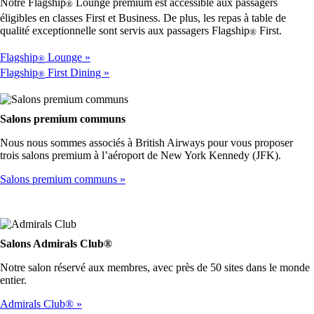
Notre Flagship
Lounge premium est accessible aux passagers
ne
®
pas
éligibles en classes First et Business. De plus, les repas à table de
respecter
qualité exceptionnelle sont servis aux passagers Flagship
First.
®
les
directives
Flagship
Lounge
®
d’accessibilité
Flagship
First Dining
®
Salons premium communs
Nous nous sommes associés à British Airways pour vous proposer
trois salons premium à l’aéroport de New York Kennedy (JFK).
Salons premium communs
Salons Admirals Club®
Notre salon réservé aux membres, avec près de 50 sites dans le monde
entier.
Admirals Club®