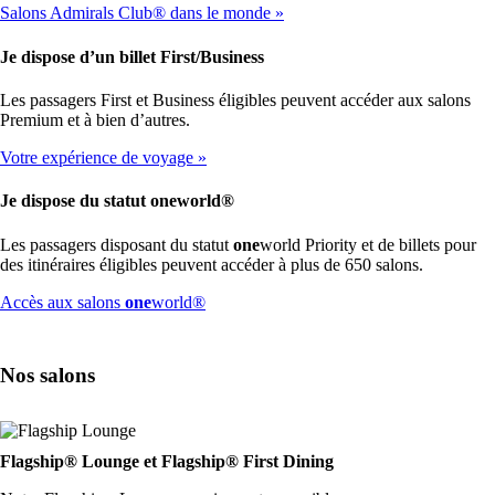
Salons Admirals Club® dans le monde
Je dispose d’un billet First/Business
Les passagers First et Business éligibles peuvent accéder aux salons
Premium et à bien d’autres.
Votre expérience de voyage
Je dispose du statut
one
world®
Les passagers disposant du statut
one
world Priority et de billets pour
des itinéraires éligibles peuvent accéder à plus de 650 salons.
Ouvre
Accès aux salons
one
world®
un
autre
site
Nos salons
dans
une
nouvelle
fenêtre
susceptible
Flagship® Lounge et Flagship® First Dining
de