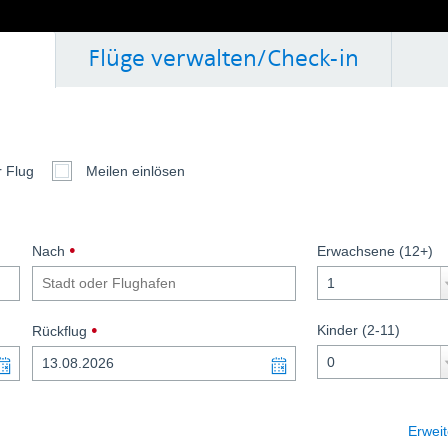
Flüge verwalten/Check-in
 a new window.
ights one way
r Flug
Meilen einlösen
, erforderlich.
Nach
Erwachsene (12+)
, erforderlich.
(date format dd/mm/yyyy)
Kinder (2-11)
Rückflug
Open Calendar: to navigate the calendar, use the contr
Open Calendar: to na
Erweit