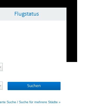
Flugstatus
ol key with the arrow keys
vigate the calendar, use the control key with the arrow 
erte Suche / Suche für mehrere Städte